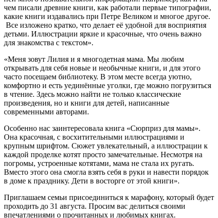
чем писали древние книги, как работали первые типографии,
какие книги издавались при Петре Великом и многое другое.
Все изложено кратко, что делает её удобной для восприятия
детьми. Иллюстрации яркие и красочные, что очень важно
для знакомства с текстом».
«Меня зовут Лилия и я многодетная мама. Мы любим
открывать для себя новые и необычные книги, и для этого
часто посещаем библиотеку. В этом месте всегда уютно,
комфортно и есть уединённые уголки, где можно погрузиться
в чтение. Здесь можно найти не только классические
произведения, но и книги для детей, написанные
современными авторами.
Особенно нас заинтересовала книга «Сюрприз для мамы».
Она красочная, с восхитительными иллюстрациями и
крупным шрифтом. Сюжет увлекательный, а иллюстрации к
каждой проделке котят просто замечательные. Несмотря на
погромы, устроенные котятами, мама не стала их ругать.
Вместо этого она смогла взять себя в руки и навести порядок
в доме к празднику. Дети в восторге от этой книги».
Приглашаем семьи присоединиться к марафону, который будет
проходить до 31 августа. Просим вас делиться своими
впечатлениями о прочитанных и любимых книгах.