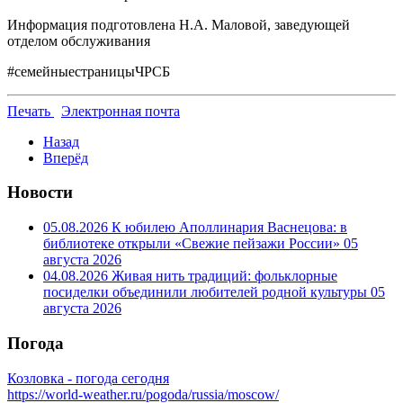
Информация подготовлена Н.А. Маловой, заведующей
отделом обслуживания
#семейныестраницыЧРСБ
Печать
Электронная почта
Назад
Вперёд
Новости
05.08.2026 К юбилею Аполлинария Васнецова: в
библиотеке открыли «Свежие пейзажи России»
05
августа 2026
04.08.2026 Живая нить традиций: фольклорные
посиделки объединили любителей родной культуры
05
августа 2026
Погода
Козловка - погода сегодня
https://world-weather.ru/pogoda/russia/moscow/